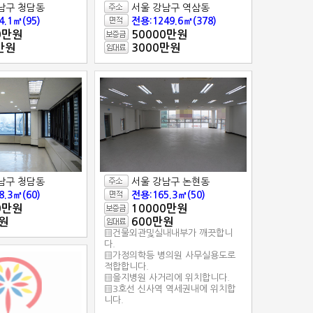
남구 청담동
서울 강남구 역삼동
4.1㎡(95)
전용:1249.6㎡(378)
0만원
50000만원
만원
3000만원
남구 청담동
서울 강남구 논현동
8.3㎡(60)
전용:165.3㎡(50)
0만원
10000만원
원
600만원
▒건물외관및실내내부가 깨끗합니
다.
▒가정의학등 병의원 사무실용도로
적합합니다.
▒을지병원 사거리에 위치합니다.
▒3호선 신사역 역세권내에 위치합
니다.