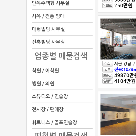
단독주택형 사무실
250만원
사옥 / 전층 임대
대형빌딩 사무실
신축빌딩 사무실
업종별 매물검색
서울 강남구
전용:1038㎡
학원 / 어학원
49870만
4104만원
병원 / 의원
스튜디오 / 연습장
전시장 / 판매장
휘트니스 / 골프연습장