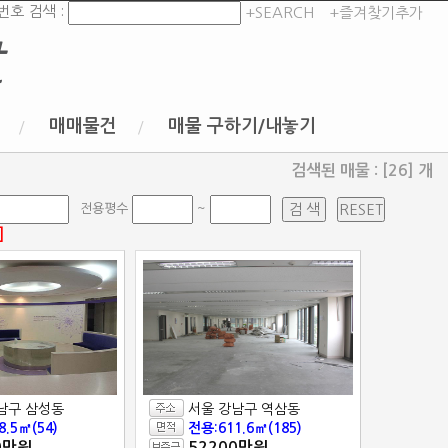
번호 검색 :
+SEARCH
+즐겨찾기추가
t
매매물건
매물 구하기/내놓기
검색된 매물 : [26] 개
전용평수
~
]
남구 삼성동
서울 강남구 역삼동
8.5㎡(54)
전용:611.6㎡(185)
0만원
52200만원