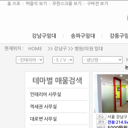
홈 으로
퍼즐식 보기
무한스크롤 보기
구버전 보기
강남구임대
송파구임대
강동구
현재위치 :
>> 강남구 >> 병원/의원 임대
HOME
테마별 매물검색
인테리어 사무실
역세권 사무실
서울 강남구
대로변 사무실
전용:214.9
5000만원