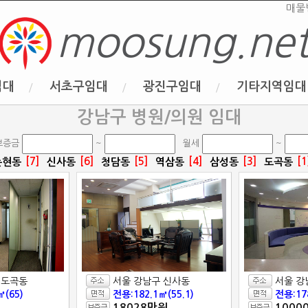
매물
moosung.ne
임대
서초구임대
광진구임대
기타지역임대
강남구 병원/의원 임대
보증금
~
월세
~
[7]
[6]
[5]
[4]
[3]
[1
논현동
신사동
청담동
역삼동
삼성동
도곡동
 도곡동
서울 강남구 신사동
서울 강
㎡(65)
전용:182.1㎡(55.1)
전용:17
18028만원
1000