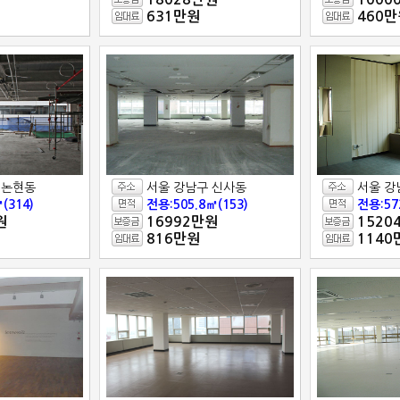
631만원
460만
 논현동
서울 강남구 신사동
서울 강
(314)
전용:505.8㎡(153)
전용:572
원
16992만원
1520
816만원
1140