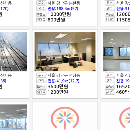
 신사동
서울 강남구 논현동
서울 강
170)
전용:188.4㎡(57)
전용:31
원
10000만원
1200
800만원
1150
 신사동
서울 강남구 역삼동
서울 강
36)
전용:41.9㎡(12.7)
전용:19
원
3600만원
1652
1200만원
460만