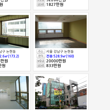
원
1827만원
남구 논현동
서울 강남구 논현동
.6㎡(173.2)
전용:528.9㎡(160)
4만원
20000만원
만원
833만원