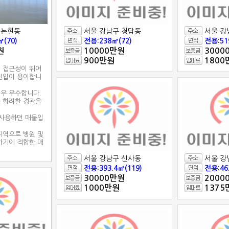
 논현동
서울 강남구 청담동
서울 강
㎡(70)
전용:238㎡(72)
전용:51
원
10000만원
3000
900만원
1800
 접근성이 뛰어
진입이 용이합니
우 우수합니다.
 화려한 경관을
 사용하던 매물입
지역으로 병원 및
하기에 적합한 매
서울 강남구 신사동
서울 강
전용:393.4㎡(119)
전용:46
30000만원
2000
1000만원
1375