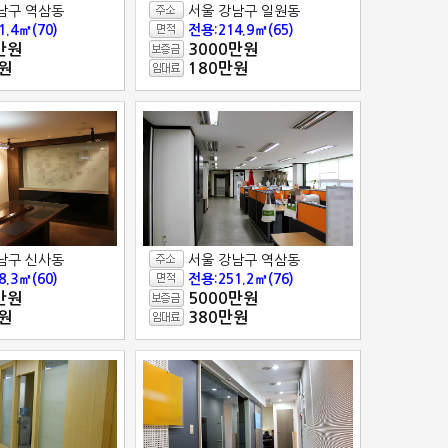
남구 역삼동
서울 강남구 일원동
1.4㎡(70)
전용:214.9㎡(65)
만원
3000만원
원
180만원
남구 신사동
서울 강남구 역삼동
8.3㎡(60)
전용:251.2㎡(76)
만원
5000만원
원
380만원