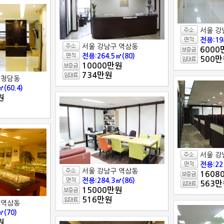
서울 강
전용:19
서울 강남구 역삼동
6000
전용:264.5㎡(80)
500만
10000만원
734만원
 청담동
(60.4)
원
서울 강
전용:22
서울 강남구 역삼동
1608
전용:284.3㎡(86)
563만
15000만원
516만원
 역삼동
㎡(70)
원