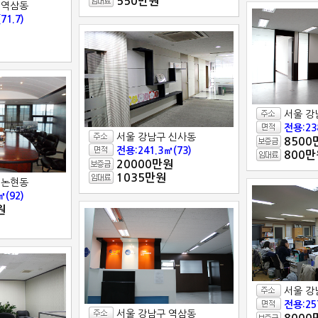
550만원
 역삼동
71.7)
서울 강
전용:23
서울 강남구 신사동
8500
전용:241.3㎡(73)
800만
20000만원
1035만원
 논현동
㎡(92)
원
서울 강
전용:25
서울 강남구 역삼동