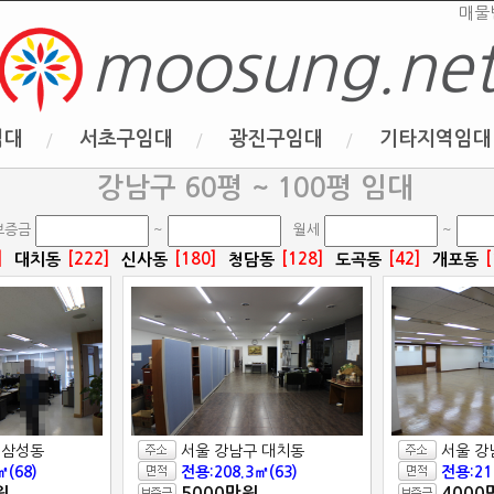
매물
moosung.ne
임대
서초구임대
광진구임대
기타지역임대
강남구 60평 ~ 100평 임대
보증금
~
월세
~
]
[222]
[180]
[128]
[42]
[
대치동
신사동
청담동
도곡동
개포동
 삼성동
서울 강남구 대치동
서울 강
㎡(68)
전용:208.3㎡(63)
전용:21
원
5000만원
4000