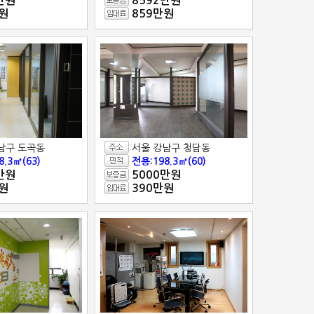
만원
8592만원
원
859만원
남구 도곡동
서울 강남구 청담동
8.3㎡(63)
전용:198.3㎡(60)
만원
5000만원
원
390만원