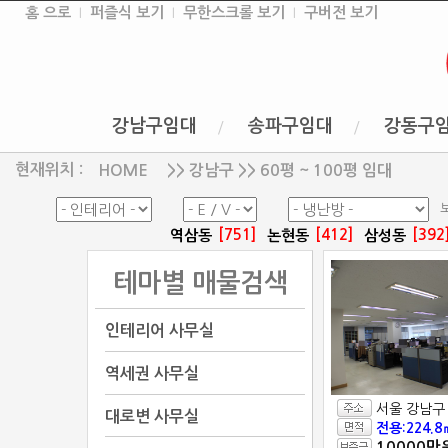
홈 으로
퍼즐식 보기
무한스크롤 보기
구버전 보기
강남구임대
송파구임대
강동구
현재위치 :
>> 강남구 >> 60평 ~ 100평 임대
HOME
[751]
[412]
[392
역삼동
논현동
삼성동
테마별 매물검색
인테리어 사무실
역세권 사무실
서울 강남구
대로변 사무실
전용:224.8
10000만