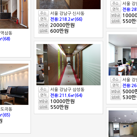
서울 강
전용:28
서울 강남구 신사동
1000
전용:218.2㎡(66)
550만
20000만원
600만원
 역삼동
㎡(68)
서울 강
전용:26
서울 강남구 삼성동
5000
전용:211.6㎡(64)
530만
10000만원
550만원
 도곡동
㎡(65)
원