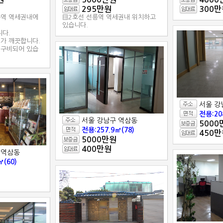
295만원
300만
릉역 역세권내에
▒2호선 선릉역 역세권내 위치하고
있습니다.
니다.
가 깨끗합니다.
구비되어 있습
서울 강
전용:20
서울 강남구 역삼동
5000
전용:257.9㎡(78)
450만
5000만원
400만원
 역삼동
㎡(60)