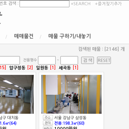
번호 검색 :
+SEARCH
+즐겨찾기추가
t
매매물건
매물 구하기/내놓기
검색된 매물 : [2146] 개
전용평수
~
15]
[2]
[1]
[1]
압구정동
일원동
세곡동
남구 대치동
서울 강남구 삼성동
1.6㎡(64)
전용:198.3㎡(60)
만원
10000만원