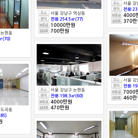
서울 강
전용:23
서울 강남구 역삼동
4000
전용:254.5㎡(77)
370만
10000만원
700만원
 논현동
㎡(70)
서울 강
전용:19
서울 강남구 논현동
7000
전용:198.3㎡(60)
460만
4000만원
470만원
 도곡동
85)
원