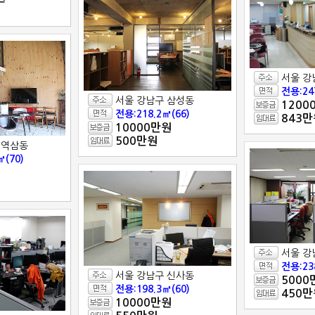
서울 강
전용:24
서울 강남구 삼성동
1200
전용:218.2㎡(66)
843만
10000만원
500만원
 역삼동
㎡(70)
서울 강
전용:23
서울 강남구 신사동
5000
전용:198.3㎡(60)
450만
10000만원