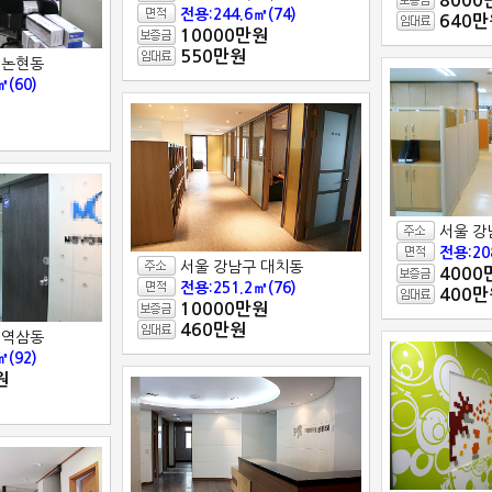
8000
전용:244.6㎡(74)
640만
10000만원
550만원
 논현동
㎡(60)
서울 강
전용:20
서울 강남구 대치동
4000
전용:251.2㎡(76)
400만
10000만원
460만원
 역삼동
㎡(92)
원