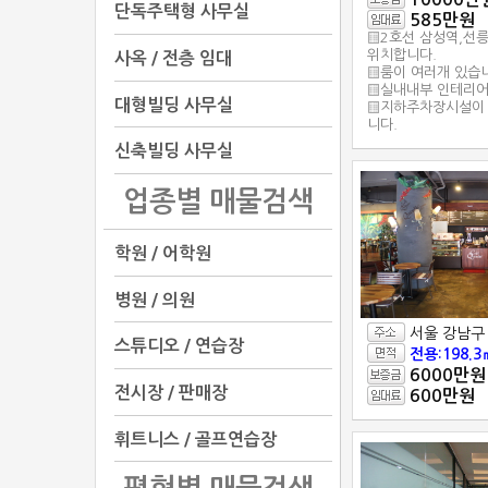
단독주택형 사무실
585만원
▒2호선 삼성역,선
위치합니다.
사옥 / 전층 임대
▒룸이 여러개 있습
▒실내내부 인테리어
대형빌딩 사무실
▒지하주차장시설이 
니다.
신축빌딩 사무실
업종별 매물검색
학원 / 어학원
병원 / 의원
서울 강남구
스튜디오 / 연습장
전용:198.3
6000만원
전시장 / 판매장
600만원
휘트니스 / 골프연습장