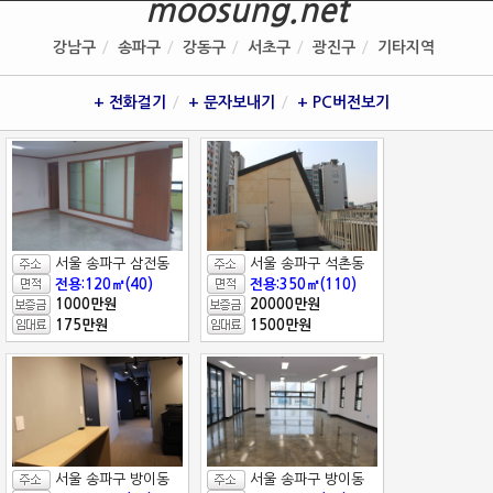
moosung.net
강남구
송파구
강동구
서초구
광진구
기타지역
+ 전화걸기
+ 문자보내기
+ PC버전보기
서울 송파구 삼전동
서울 송파구 석촌동
전용:120㎡(40)
전용:350㎡(110)
1000만원
20000만원
175만원
1500만원
서울 송파구 방이동
서울 송파구 방이동