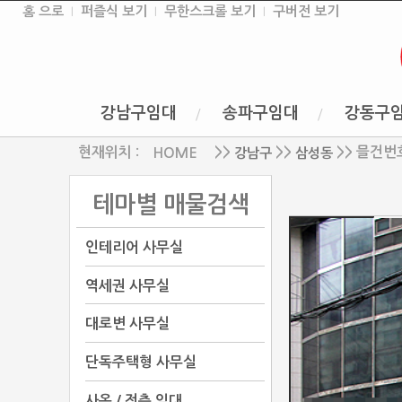
홈 으로
퍼즐식 보기
무한스크롤 보기
구버전 보기
강남구임대
송파구임대
강동구
현재위치 :
>>
>>
>> 믈건번호
강남구
삼성동
HOME
테마별 매물검색
인테리어 사무실
역세권 사무실
대로변 사무실
단독주택형 사무실
사옥 / 전층 임대