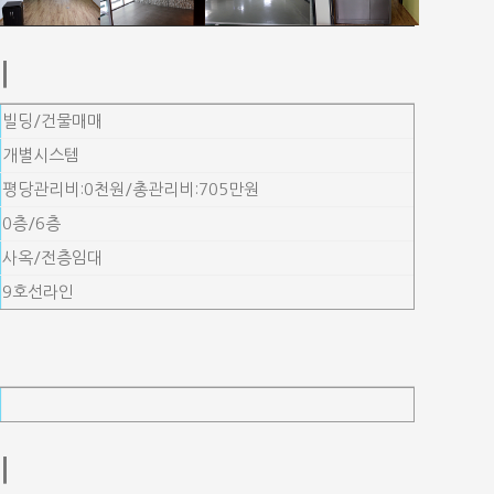
기
빌딩/건물매매
개별시스템
평당관리비:0천원/총관리비:705만원
0층/6층
사옥/전층임대
9호선라인
기