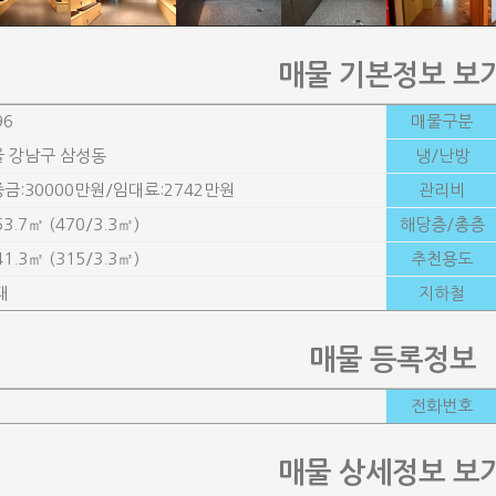
매물 기본정보 보
96
매물구분
 강남구 삼성동
냉/난방
금:30000만원/임대료:2742만원
관리비
53.7㎡ (470/3.3㎡)
해당층/총층
41.3㎡ (315/3.3㎡)
추천용도
대
지하철
매물 등록정보
전화번호
매물 상세정보 보