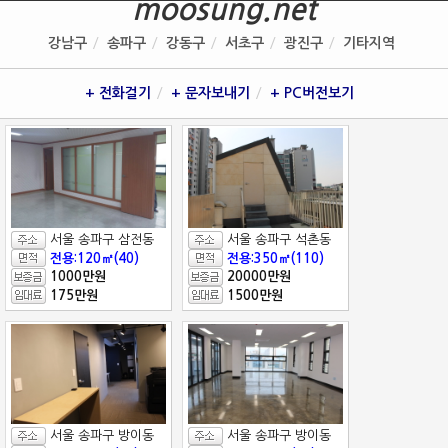
moosung.net
강남구
송파구
강동구
서초구
광진구
기타지역
+ 전화걸기
+ 문자보내기
+ PC버전보기
서울 송파구 삼전동
서울 송파구 석촌동
전용:120㎡(40)
전용:350㎡(110)
1000만원
20000만원
175만원
1500만원
서울 송파구 방이동
서울 송파구 방이동