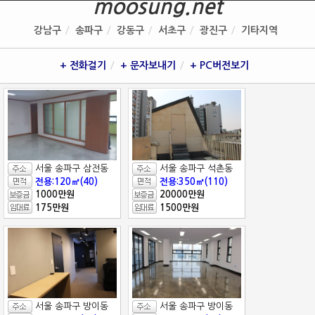
moosung.net
강남구
송파구
강동구
서초구
광진구
기타지역
+ 전화걸기
+ 문자보내기
+ PC버전보기
서울 송파구 삼전동
서울 송파구 석촌동
전용:120㎡(40)
전용:350㎡(110)
1000만원
20000만원
175만원
1500만원
서울 송파구 방이동
서울 송파구 방이동