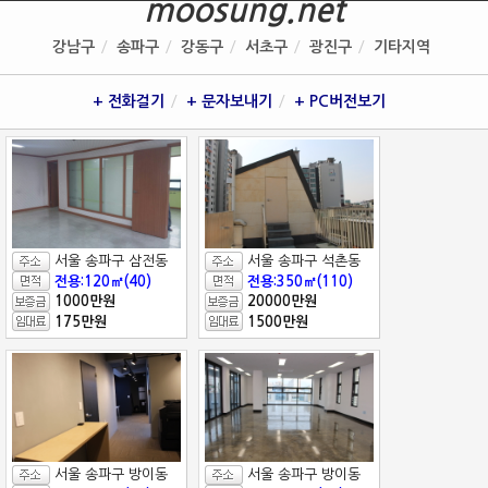
moosung.net
강남구
송파구
강동구
서초구
광진구
기타지역
+ 전화걸기
+ 문자보내기
+ PC버전보기
서울 송파구 삼전동
서울 송파구 석촌동
전용:120㎡(40)
전용:350㎡(110)
1000만원
20000만원
175만원
1500만원
서울 송파구 방이동
서울 송파구 방이동