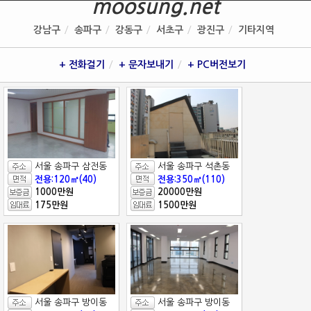
moosung.net
강남구
송파구
강동구
서초구
광진구
기타지역
+ 전화걸기
+ 문자보내기
+ PC버전보기
서울 송파구 삼전동
서울 송파구 석촌동
전용:120㎡(40)
전용:350㎡(110)
1000만원
20000만원
175만원
1500만원
서울 송파구 방이동
서울 송파구 방이동