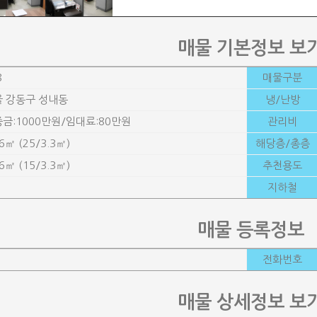
매물 기본정보 보
8
매물구분
 강동구 성내동
냉/난방
금:1000만원/임대료:80만원
관리비
.6㎡ (25/3.3㎡)
해당층/총층
.6㎡ (15/3.3㎡)
추천용도
지하철
매물 등록정보
전화번호
매물 상세정보 보