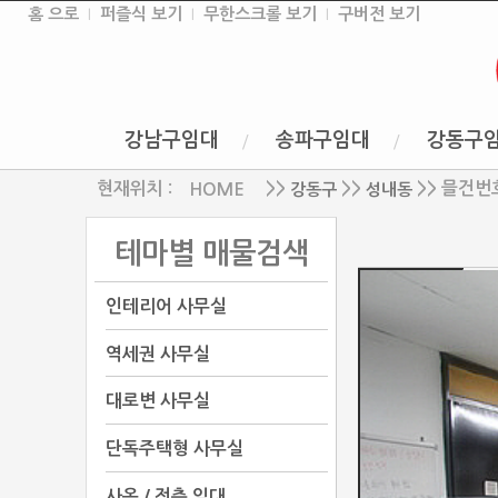
홈 으로
퍼즐식 보기
무한스크롤 보기
구버전 보기
강남구임대
송파구임대
강동구
현재위치 :
>>
>>
>> 믈건번호
강동구
성내동
HOME
테마별 매물검색
인테리어 사무실
역세권 사무실
대로변 사무실
단독주택형 사무실
사옥 / 전층 임대