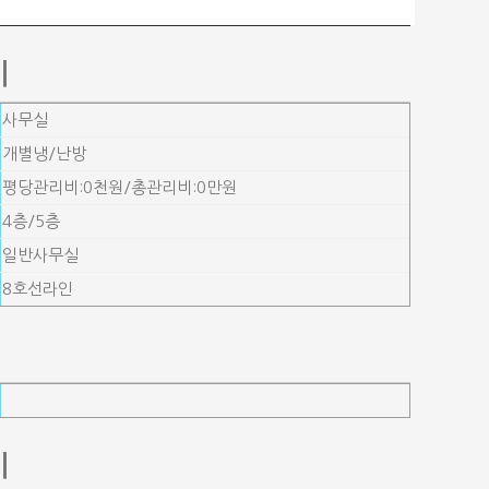
기
사무실
개별냉/난방
평당관리비:0천원/총관리비:0만원
4층/5층
일반사무실
8호선라인
기